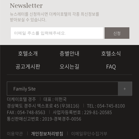
뉴스레터를 신청하시면 더케이호텔의 각종 최신정보를
받아보실 수 있습니다.
신청
호텔소개
층별안내
호텔소식
공고게시판
오시는길
FAQ
Family Site
더케이호텔 경주
대표 : 이헌국
경상북도 경주시 엑스포로 45 (우38116)
TEL : 054-745-8100
FAX : 054-748-8563
사업자등록번호 : 229-81-20585
통신판매신고번호 : 2019-경북경주-0056
이용약관
개인정보처리방침
이메일무단수집거부