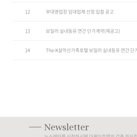
12
부대영업장 임대업체 선정 입찰 공고
13
보일러 실내등유 연간 단가계약(재공고)
14
The-K설악산가족호텔 보일러 실내등유 연간 단
뉴스레터를 신청하시면 더케이호텔의 각종 최신정