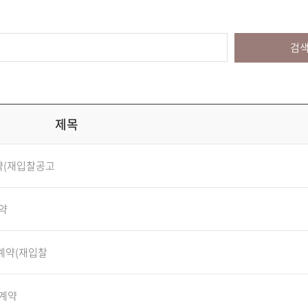
검
제목
약(재입찰공고
약
계약(재입찰
 계약