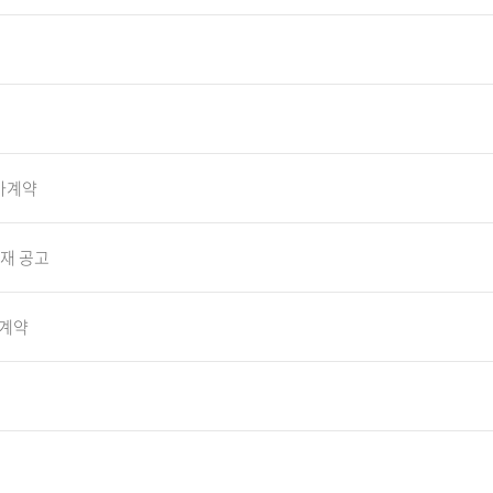
가계약
재 공고
 계약