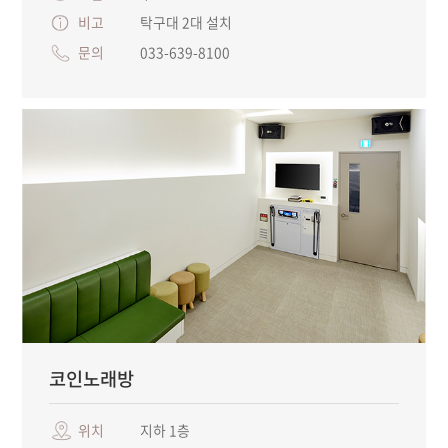
비고
탁구대 2대 설치
문의
033-639-8100
코인노래방
위치
지하 1층