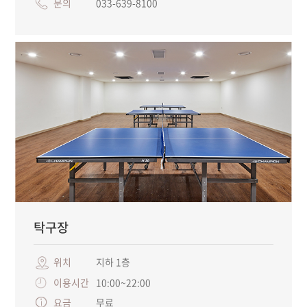
문의
033-639-8100
탁구장
위치
지하 1층
이용시간
10:00~22:00
요금
무료