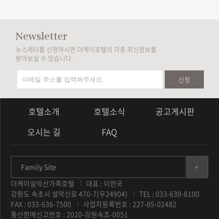
뉴스레터를 신청하시면 더케이호텔의 각종 최신정보를
받아보실 수 있습니다.
신청
호텔소개
호텔소식
공고게시판
오시는 길
FAQ
Family Site
더케이설악산가족호텔
대표 : 이헌국
강원도 속초시 설악산로 470-7(우24904)
TEL : 033-639-8100
FAX : 033-636-7500
사업자등록번호 : 227-85-02482
통신판매신고번호 : 2020-강원속초-0051