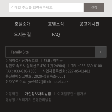
신청
호텔소개
호텔소식
공고게시판
오시는 길
FAQ
Family Site
더케이설악산가족호텔
대표 : 이헌국
강원도 속초시 설악산로 470-7(우24904)
TEL : 033-639-8100
FAX : 033-636-7500
사업자등록번호 : 227-85-02482
통신판매신고번호 : 2020-강원속초-0051
전자우편 주소 :
yw9612@thek-hotel.co.kr
이용약관
개인정보처리방침
이메일무단수집거부
영상정보처리기기 운영관리방침