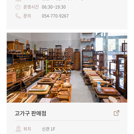
운영시간
06:30~19:30
문의
054-770-9267
고가구 판매점
위치
신관 1F