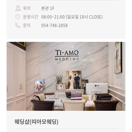
위치
본관 1F
운영시간
08:00~21:00 (일요일 18시 CLOSE)
문의
054-748-2858
웨딩샵(띠아모웨딩)