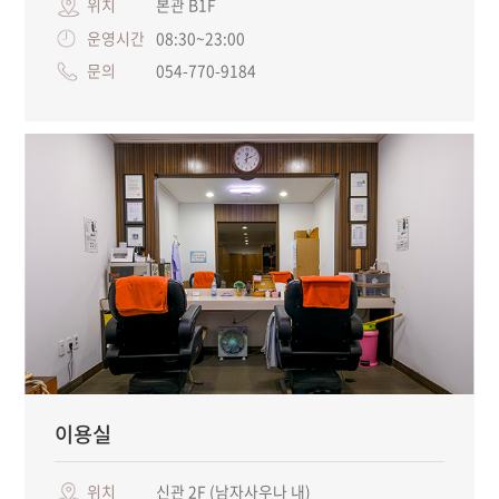
위치
본관 B1F
운영시간
08:30~23:00
문의
054-770-9184
이용실
위치
신관 2F (남자사우나 내)