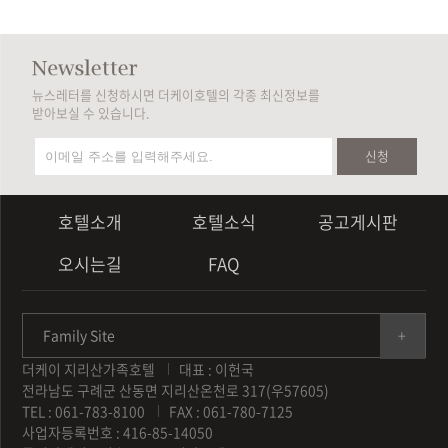
뉴스레터를 신청하시면 더케이호텔의 각종 최신정보를
받아보실 수 있습니다.
신청
호텔소개
호텔소식
공고게시판
오시는길
FAQ
Family Site
더케이 지리산가족호텔
대표 : 이헌국
전라남도 구례군 산동면 지리산온천로 317(우57605)
TEL : 061-783-8100
FAX : 061-780-7125
사업자등록번호 : 416-85-14050