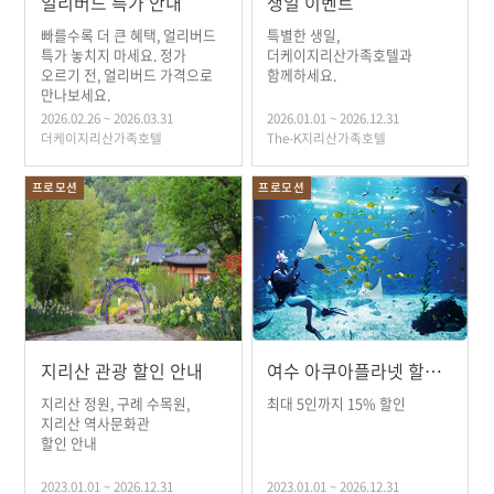
얼리버드 특가 안내
생일 이벤트
빠를수록 더 큰 혜택, 얼리버드
특별한 생일,
특가 놓치지 마세요. 정가
더케이지리산가족호텔과
오르기 전, 얼리버드 가격으로
함께하세요.
만나보세요.
2026.02.26 ~ 2026.03.31
2026.01.01 ~ 2026.12.31
더케이지리산가족호텔
The-K지리산가족호텔
프로모션
프로모션
지리산 관광 할인 안내
여수 아쿠아플라넷 할인 안내
지리산 정원, 구례 수목원,
최대 5인까지 15% 할인
지리산 역사문화관
할인 안내
2023.01.01 ~ 2026.12.31
2023.01.01 ~ 2026.12.31