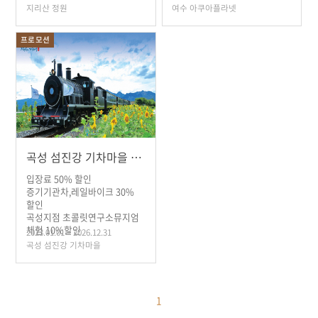
지리산 정원
여수 아쿠아플라넷
프로모션
곡성 섬진강 기차마을 할인 안내
입장료 50% 할인
증기기관차,레일바이크 30%
할인
곡성지점 초콜릿연구소뮤지엄
체험 10%할인
2023.01.01 ~ 2026.12.31
곡성 섬진강 기차마을
1