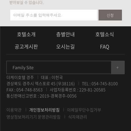
받아보실 수 있습니다.
신청
호텔소개
층별안내
호텔소식
공고게시판
오시는길
FAQ
Family Site
더케이호텔 경주
대표 : 이헌국
경상북도 경주시 엑스포로 45 (우38116)
TEL : 054-745-8100
FAX : 054-748-8563
사업자등록번호 : 229-81-20585
통신판매신고번호 : 2019-경북경주-0056
이용약관
개인정보처리방침
이메일무단수집거부
영상정보처리기기 운영관리방침
식자재관리